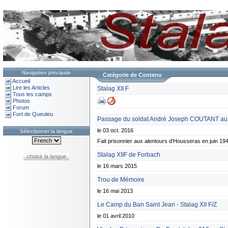
Navigation principale
Catégorie de Contenu
Accueil
Lire les Articles
Stalag XII F
Tous les camps
Photos
Forum
Fort de Queuleu
Passage du soldat André Joseph COUTANT au s
le 03 oct. 2016
Sélectionner la langue
Fait prisonnier aux alentours d'Housseras en juin 194
Stalag XIIF de Forbach
choisir la langue
le 16 mars 2015
Trou de Mémoire
le 16 mai 2013
Le Camp du Ban Saint Jean - Stalag XII F/Z
le 01 avril 2010