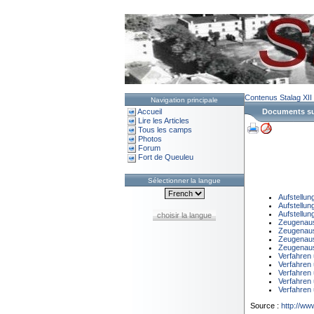
Contenus
Stalag XII
Navigation principale
Accueil
Documents sur
Lire les Articles
Tous les camps
Photos
Forum
Fort de Queuleu
Sélectionner la langue
Aufstellun
Aufstellun
Aufstellun
choisir la langue
Zeugenaus
Zeugenaus
Zeugenaus
Zeugenaus
Verfahren 
Verfahren 
Verfahren 
Verfahren 
Verfahren 
Source :
http://ww